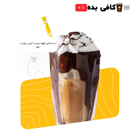
کافی بده
5
به سادگی قهوه درست کردن دونیت
شو!